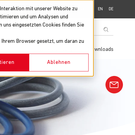
nteraktion mit unserer Website zu
t
News
Kontakt
EN
DE
optimieren und um Analysen und
n uns eingesetzten Cookies finden Sie
in Ihrem Browser gesetzt, um daran zu
ternehmen
Verantwortung
Downloads
tieren
Ablehnen