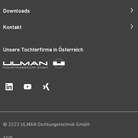
Kurzprofil
Downloads
Verantwortung
Kataloge
Kontakt
Qualität
ISO-Zertifikate
Ansprechpartner
Imagefilm
Patente
Unsere Tochterfirma in
Österreich
Anfrageformular
Stellenangebote
Preislisten
Kataloganforderung
Werkstoff-Zertifikate
Anfahrt
© 2023 ULMAN Dichtungstechnik GmbH